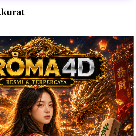
Akurat