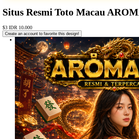
Situs Resmi Toto Macau AROM
$3
IDR 10.000
Create an account to favorite this design!